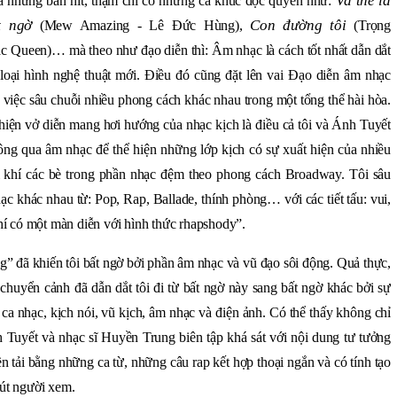
Và thế là
là những bản hit, thậm chí có những ca khúc độc quyền như:
t ngờ
Con đường tôi
(Mew Amazing - Lê Đức Hùng),
(Trọng
c Queen)… mà theo như đạo diễn thì: Âm nhạc là cách tốt nhất dẫn dắt
 loại hình nghệ thuật mới. Điều đó cũng đặt lên vai Đạo diễn âm nhạc
 việc sâu chuỗi nhiều phong cách khác nhau trong một tổng thể hài hòa.
iện vở diễn mang hơi hướng của nhạc kịch là điều cả tôi và Ánh Tuyết
ông qua âm nhạc để thể hiện những lớp kịch có sự xuất hiện của nhiều
i khí các bè trong phần nhạc đệm theo phong cách Broadway. Tôi sâu
c khác nhau từ: Pop, Rap, Ballade, thính phòng… với các tiết tấu: vui,
í có một màn diễn với hình thức rhapshody”.
g” đã khiến tôi bất ngờ bởi phần âm nhạc và vũ đạo sôi động. Quả thực,
huyển cảnh đã dẫn dắt tôi đi từ bất ngờ này sang bất ngờ khác bởi sự
 ca nhạc, kịch nói, vũ kịch, âm nhạc và điện ảnh. Có thể thấy không chỉ
 Tuyết và nhạc sĩ Huyền Trung biên tập khá sát với nội dung tư tưởng
n tải bằng những ca từ, những câu rap kết hợp thoại ngắn và có tính tạo
hút người xem.