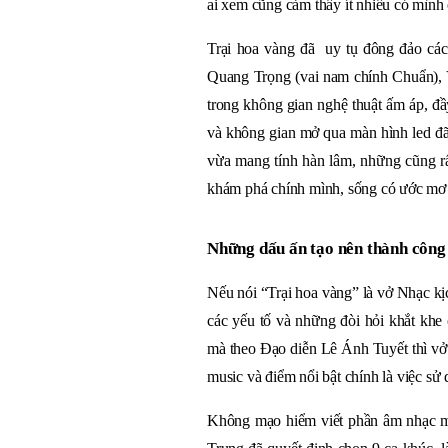
ai xem cũng cảm thấy ít nhiều có mình 
Trại hoa vàng đã uy tụ đông đảo các 
Quang Trọng (vai nam chính Chuẩn),
trong không gian nghệ thuật ấm áp, đầ
và không gian mở qua màn hình led đã
vừa mang tính hàn lâm, những cũng rất
khám phá chính mình, sống có ước mơ 
Những dấu ấn tạo nên thành công
Nếu nói “Trại hoa vàng” là vở Nhạc kị
các yếu tố và những đòi hỏi khắt kh
mà theo Đạo diễn Lê Ánh Tuyết thì vở d
music và điểm nổi bật chính là việc sử
Không mạo hiểm viết phần âm nhạc 