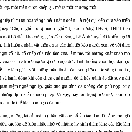
i lớp, mỗi màn được khép lại, mở ra một chương mới.
hiệp từ “Trại hoa vàng" mà Thành đoàn Hà Nội dự kiến đưa vào triển
ghiệp "Chọn nghề trong muôn nghề" tại các trường THCS, THPT trên
ến một bở diễn khô cứng, giáo điều. Song, Lê Ánh Tuyết đã khiến người
n, tình huống nhân vật thông qua các tình tiết kéo người xem về với thực
 nghĩ cổ hủ, cố chấp của bậc làm cha, làm mẹ, tới những khát khao mơ
g của con trẻ trước ngưỡng cửa cuộc đời. Tình huống chọn học đại học
 hay làm gì?... với những mâu thuẫn đan xen giữa cuộc sống thực tại,
hĩ và hành động khi còn chưa quá muộn, đó là hãy tránh áp đặt suy nghĩ
 quan niệm nghề nghiệp, giáo dục gia đình đã không còn phù hợp. Suy
i những định kiến khuôn phép. Vì vậy, hãy tôn trọng ước mơ, hoài bảo
ạo, tự do thể hiện bản ngả của mình.
 dùng những lát cắt mảnh (nhân vật ông bố tần tảo, làm lũ bằng mọi giá
 giữa các lớp để luôn nhắc nhớ về những hy sinh thầm lặng các bậc làm