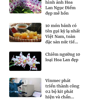
thích
hình ảnh Hoa
Lan Ngọc Điểm
đẹp mê hồn
10 món bánh có
tên gọi kỳ lạ nhất
Việt Nam, toàn
đặc sản nức tiếng
nhưng hiếm
người biết
Chiêm ngưỡng 10
loại Hoa Lan đẹp
Vinmec phát
triển thành công
02 bộ kit phát
hiện và chẩn
đoán virus SARS-
CoV-2