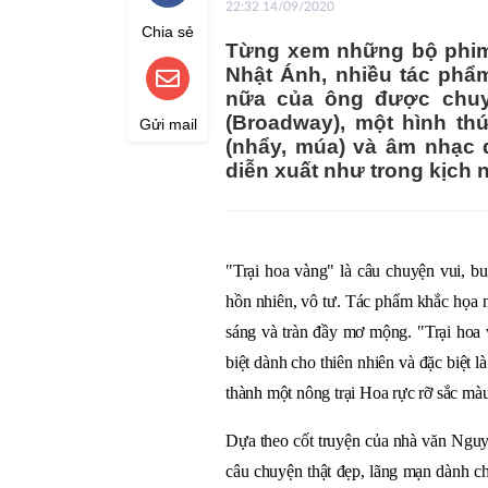
22:32 14/09/2020
Chia sẻ
Từng xem những bộ phim
Nhật Ánh, nhiều tác phẩm
nữa của ông được chuy
(Broadway), một hình thứ
Gửi mail
(nhẩy, múa) và âm nhạc đ
diễn xuất như trong kịch n
"Trại hoa vàng" là câu chuyện vui,
hồn nhiên, vô tư. Tác phẩm khắc họa nh
sáng và tràn đầy mơ mộng. "Trại hoa 
biệt dành cho thiên nhiên và đặc biệt 
thành một nông trại Hoa rực rỡ sắc màu
Dựa theo cốt truyện của nhà văn Ngu
câu chuyện thật đẹp, lãng mạn dành cho