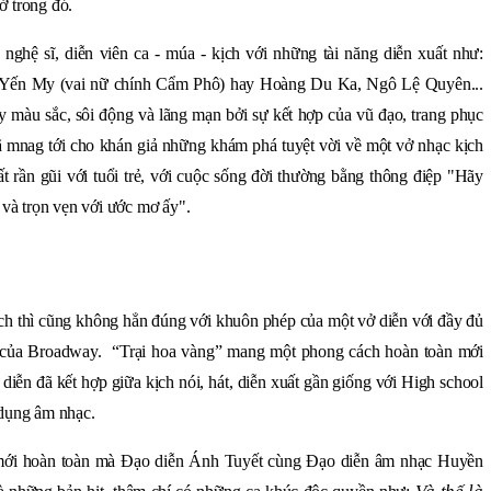
ở trong đó.
nghệ sĩ, diễn viên ca - múa - kịch với những tài năng diễn xuất như:
 Yến My (vai nữ chính Cẩm Phô) hay Hoàng Du Ka, Ngô Lệ Quyên...
y màu sắc, sôi động và lãng mạn bởi sự kết hợp của vũ đạo, trang phục
 mnag tới cho khán giả những khám phá tuyệt vời về một vở nhạc kịch
 rần gũi với tuổi trẻ, với cuộc sống đời thường bằng thông điệp "Hãy
và trọn vẹn với ước mơ ấy".
ch thì cũng không hẳn đúng với khuôn phép của một vở diễn với đầy đủ
e của Broadway. “Trại hoa vàng” mang một phong cách hoàn toàn mới
iễn đã kết hợp giữa kịch nói, hát, diễn xuất gần giống với High school
 dụng âm nhạc.
mới hoàn toàn mà Đạo diễn Ánh Tuyết cùng Đạo diễn âm nhạc Huyền