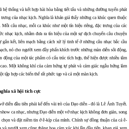
ã hệ thống và kết hợp hài hòa bằng tiết tấu và những đường tuyến phát
c trưng của nhạc kịch. Nghĩa là khán giả thấy những ca khúc quen thuộc
. Mỗi câu nhạc, mỗi ca khúc như một tín hiệu riêng, đặc trưng của các
ức nhạc kịch, nhằm đưa ra tín hiệu của một sự dịch chuyển câu chuyện
ự gắn kết, liên mạch bằng cách xử lý tinh tế ở những câu nhạc bắc cầu
 mạch, nó cho người xem đầy phấn khích trước những màn diễn sôi động,
n động của một tác phẩm có cấu trúc tích hợp, thể hiện được nhiều tâm
 cao. Một không khí của cảm hứng tự phát và cảm giác ngẫu hứng làm
ột tập hợp các biến thể rất phức tạp và cả một màn kịch.
nghĩa xã hội tích cực
vở diễn đầu tiên phải kể đến vài trò của Đạo diễn - đó là Lê Ánh Tuyết.
iveshow ca nhạc, nhưng Đạo diễn một vở nhạc kịch không đơn giản, song
a chọn và đặt niềm tin ở ê-kíp của mình. Chính sự đồng thuận của cả ê-
a và người xem cũng thăng hoa cảm xúc khi lần đầu tiên, khan giả xem