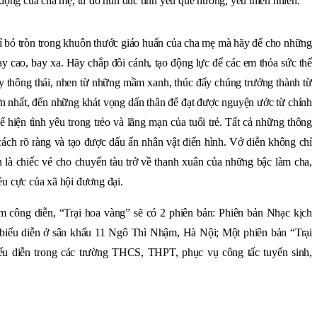
o động của cha mẹ, từ đó hun đúc tình yêu quê hương, yêu thiên nhiên.
ỉ bó tròn trong khuôn thước giáo huấn của cha mẹ mà hãy để cho những
ay cao, bay xa. Hãy chắp đôi cánh, tạo động lực để các em thỏa sức thể
y thông thái, nhen từ những mầm xanh, thúc đẩy chúng trưởng thành từ
n nhất, đến những khát vọng dấn thân để đạt được nguyện ước từ chính
hể hiện tình yêu trong trẻo và lãng mạn của tuổi trẻ. Tất cả những thông
 cách rõ ràng và tạo được dấu ấn nhân vật điển hình. Vở diễn không chỉ
 là chiếc vé cho chuyến tàu trở về thanh xuân của những bậc làm cha,
êu cực của xã hội đương đại.
 công diễn, “Trại hoa vàng” sẽ có 2 phiên bản: Phiên bản Nhạc kịch
 biểu diễn ở sân khấu 11 Ngô Thì Nhậm, Hà Nội; Một phiên bản “Trại
ểu diễn trong các trường THCS, THPT, phục vụ công tấc tuyển sinh,