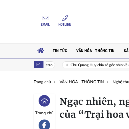
EMAIL
HOTLINE
TIN TỨC
VĂN HÓA - THÔNG TIN
SẢ
nh tụ Fidel Castro
Chu Quang Huy chia sẻ góc nhìn về áp lực thành cô
Trang chủ
VĂN HÓA - THÔNG TIN
Nghệ thu
Ngạc nhiên, ng
của “Trại hoa
Trang chủ