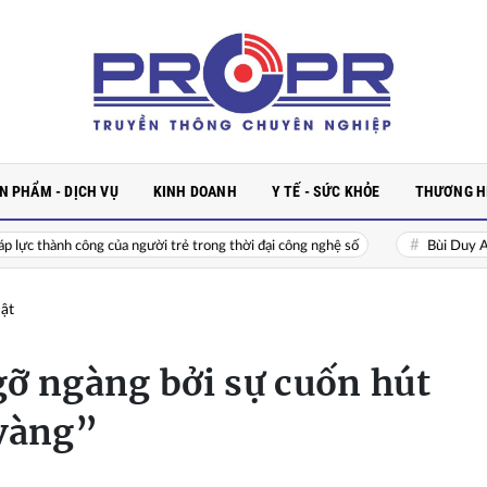
N PHẨM - DỊCH VỤ
KINH DOANH
Y TẾ - SỨC KHỎE
THƯƠNG HI
ng của người trẻ trong thời đại công nghệ số
Bùi Duy Anh – Người Hỗ
ật
ỡ ngàng bởi sự cuốn hút
 vàng”