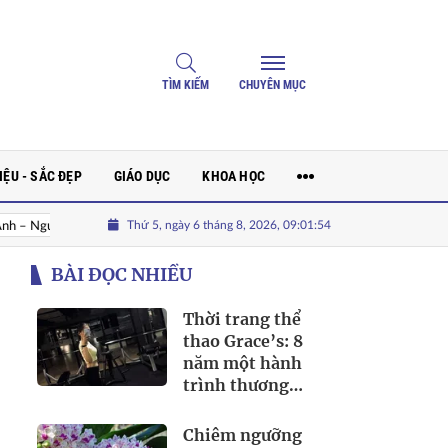
TÌM KIẾM
CHUYÊN MỤC
ỆU - SẮC ĐẸP
GIÁO DỤC
KHOA HỌC
Thứ 5, ngày 6 tháng 8, 2026, 09:01:55
 Trợ Phát Triển Mạng Xã Hội Trong Thời Đại Số
BÀI ĐỌC NHIỀU
Thời trang thể
thao Grace’s: 8
năm một hành
trình thương
hiệu thời trang
sport được yêu
Chiêm ngưỡng