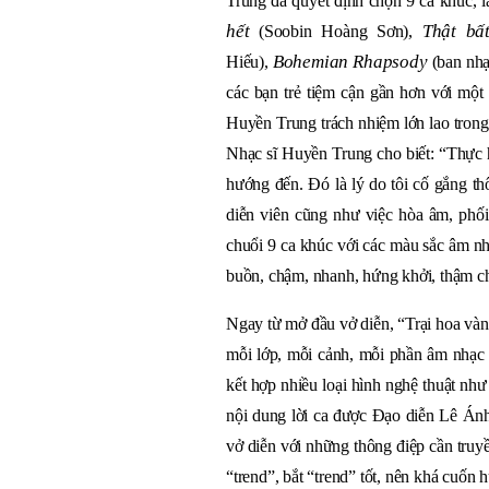
Trung đã quyết định chọn 9 ca khúc, 
hết
Thật bấ
(Soobin Hoàng Sơn),
Bohemian Rhapsody
Hiếu),
(ban nhạ
các bạn trẻ tiệm cận gần hơn với một
Huyền Trung trách nhiệm lớn lao trong
Nhạc sĩ Huyền Trung cho biết: “Thực h
hướng đến. Đó là lý do tôi cố gắng th
diễn viên cũng như việc hòa âm, phố
chuổi 9 ca khúc với các màu sắc âm nhạ
buồn, chậm, nhanh, hứng khởi, thậm ch
Ngay từ mở đầu vở diễn, “Trại hoa vàn
mỗi lớp, mỗi cảnh, mỗi phần âm nhạc c
kết hợp nhiều loại hình nghệ thuật như
nội dung lời ca được Đạo diễn Lê Ánh
vở diễn với những thông điệp cần truyề
“trend”, bắt “trend” tốt, nên khá cuốn 