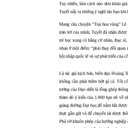
Tuy nhiên, làm cách nào đưa khán giả 
Tuyết nẩy ra những ý nghĩ táo bạo khi 
Mang câu chuyện “Trại hoa vàng” Lê 
trăn trở của mình, Tuyết đã nhận được
trẻ học xong có bằng cử nhân, thạc sĩ,
nhau ở một điểm: “phải thay đổi quan
hội nhập quốc tế và sự phát triển của c
Là tác giả kịch bản, biên đạo Hoàng Tr
không cần phải thêm bớt gì cả. Tôi cố
tưởng của Đạo diễn là lồng ghép thôn
thăm dò ý kiến của 1.000 bạn trẻ về n
giảng đường Đại học,để nắm bắt được 
thực gần gũi và để chuyển tải được th
Phá vỡ khuôn phép của hướng nghiệp d