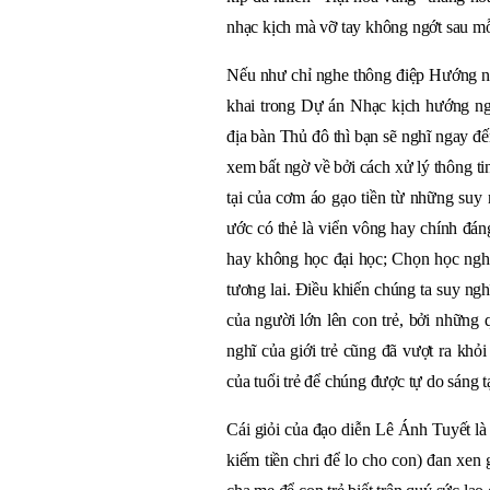
nhạc kịch mà vỡ tay không ngớt sau mỗ
Nếu như chỉ nghe thông điệp Hướng ng
khai trong Dự án Nhạc kịch hướng n
địa bàn Thủ đô thì bạn sẽ nghĩ ngay đ
xem bất ngờ về bởi cách xử lý thông ti
tại của cơm áo gạo tiền từ những suy
ước có thẻ là viển vông hay chính đán
hay không học đại học; Chọn học nghề
tương lai. Điều khiến chúng ta suy ng
của người lớn lên con trẻ, bởi những
nghĩ của giới trẻ cũng đã vượt ra khỏ
của tuổi trẻ để chúng được tự do sáng t
Cái giỏi của đạo diễn Lê Ánh Tuyết là
kiếm tiền chri để lo cho con) đan xen