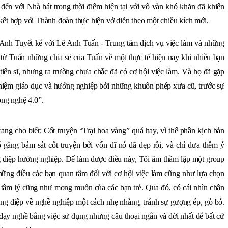
đến với Nhà hát trong thời điểm hiện tại với vô vàn khó khăn đã khiến
kết hợp với Thành đoàn thực hiện vở diễn theo một chiều kích mới.
Anh Tuyết kể với Lê Anh Tuấn - Trung tâm dịch vụ việc làm và những
 từ Tuấn những chia sẻ của Tuấn về một thực tế hiện nay khi nhiều bạn
 tiến sĩ, nhưng ra trường chưa chắc đã có cơ hội việc làm. Và họ đã gặp
 niệm giáo dục và hướng nghiệp bởi những khuôn phép xưa cũ, trước sự
ông nghệ 4.0”.
ang cho biết: Cốt truyện “Trại hoa vàng” quá hay, vì thế phần kịch bản
 gắng bám sát cốt truyện bởi vốn dĩ nó đã đẹp rồi, và chỉ đưa thêm ý
g điệp hướng nghiệp. Để làm được điều này, Tôi âm thầm lập một group
hững điều các bạn quan tâm đối với cơ hội việc làm cũng như lựa chọn
tâm lý cũng như mong muốn của các bạn trẻ. Qua đó, có cái nhìn chân
ông điệp về nghề nghiệp một cách nhẹ nhàng, tránh sự gượng ép, gò bó.
ạy nghề bằng việc sử dụng nhưng câu thoại ngắn và đời nhất để bất cứ