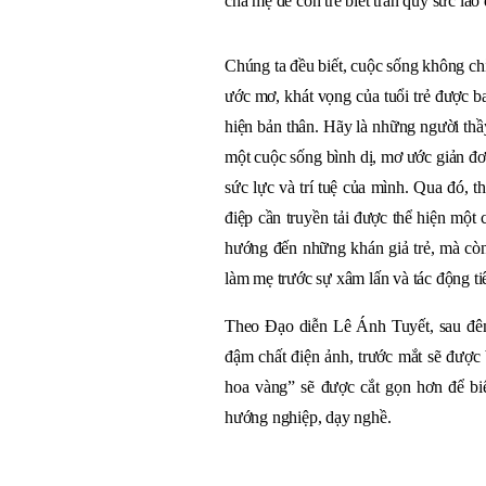
cha mẹ để con trẻ biết trân quý sức la
Chúng ta đều biết, cuộc sống không ch
ước mơ, khát vọng của tuổi trẻ được b
hiện bản thân. Hãy là những người thầ
một cuộc sống bình dị, mơ ước giản đơ
sức lực và trí tuệ của mình. Qua đó, t
điệp cần truyền tải được thể hiện một
hướng đến những khán giả trẻ, mà còn
làm mẹ trước sự xâm lấn và tác động ti
Theo Đạo diễn Lê Ánh Tuyết, sau đêm
đậm chất điện ảnh, trước mắt sẽ được
hoa vàng” sẽ được cắt gọn hơn để bi
hướng nghiệp, dạy nghề.