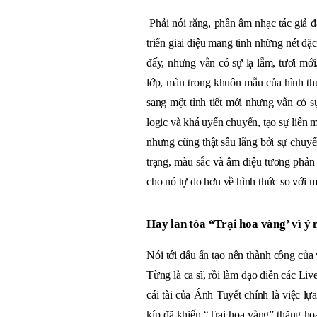
Phải nói rằng, phần âm nhạc tác giả đ
triển giai điệu mang tinh những nét đặ
đấy, nhưng vẫn có sự lạ lẫm, tươi mới
lớp, màn trong khuôn mẫu của hình th
sang một tình tiết mới nhưng vẫn có s
logic và khá uyển chuyển, tạo sự liên
nhưng cũng thật sâu lắng bởi sự chuyể
trạng, màu sắc và âm điệu tương phản
cho nó tự do hơn về hình thức so với m
Hay lan tỏa “Trại hoa vàng’ vì ý 
Nói tới dấu ấn tạo nên thành công của 
Từng là ca sĩ, rồi làm đạo diễn các L
cái tài của Ánh Tuyết chính là việc lự
kíp đã khiến “Trại hoa vàng” thăng ho