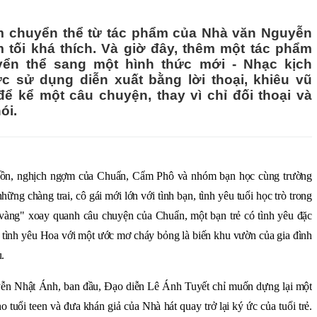
 chuyển thể từ tác phẩm của Nhà văn Nguyễn
 tối khá thích. Và giờ đây, thêm một tác phẩm
ển thể sang một hình thức mới - Nhạc kịch
c sử dụng diễn xuất bằng lời thoại, khiêu vũ
ể kể một câu chuyện, thay vì chỉ đối thoại và
ói.
 buồn, nghịch ngợm của Chuẩn, Cẩm Phô và nhóm bạn học cùng trường
ững chàng trai, cô gái mới lớn với tình bạn, tình yêu tuổi học trò trong
vàng" xoay quanh câu chuyện của Chuẩn, một bạn trẻ có tình yêu đặc
là tình yêu Hoa với một ước mơ cháy bỏng là biến khu vườn của gia đình
.
yễn Nhật Ánh, ban đầu, Đạo diễn Lê Ánh Tuyết chỉ muốn dựng lại một
 tuổi teen và đưa khán giả của Nhà hát quay trở lại ký ức của tuổi trẻ.