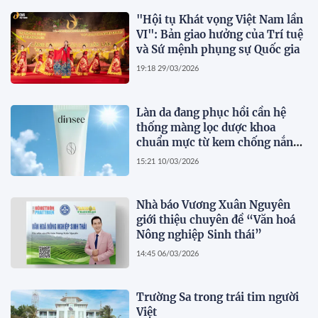
"Hội tụ Khát vọng Việt Nam lần
VI": Bản giao hưởng của Trí tuệ
và Sứ mệnh phụng sự Quốc gia
19:18 29/03/2026
Làn da đang phục hồi cần hệ
thống màng lọc dược khoa
chuẩn mực từ kem chống nắng
thuần chay Dinsee
15:21 10/03/2026
Nhà báo Vương Xuân Nguyên
giới thiệu chuyên đề “Văn hoá
Nông nghiệp Sinh thái”
14:45 06/03/2026
Trường Sa trong trái tim người
Việt