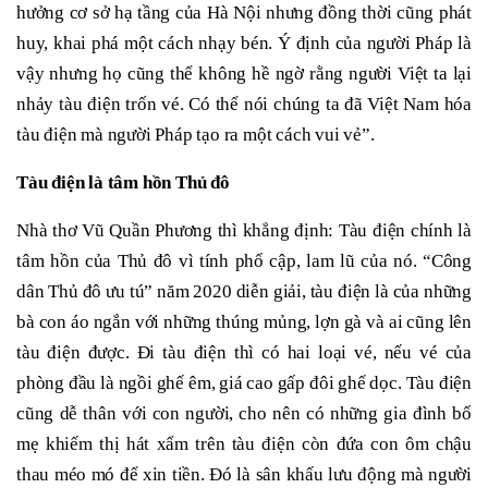
hưởng cơ sở hạ tầng của Hà Nội nhưng đồng thời cũng phát
huy, khai phá một cách nhạy bén. Ý định của người Pháp là
vậy nhưng họ cũng thể không hề ngờ rằng người Việt ta lại
nhảy tàu điện trốn vé. Có thể nói chúng ta đã Việt Nam hóa
tàu điện mà người Pháp tạo ra một cách vui vẻ”.
Tàu điện là tâm hồn Thủ đô
Nhà thơ Vũ Quần Phương thì khẳng định: Tàu điện chính là
tâm hồn của Thủ đô vì tính phổ cập, lam lũ của nó. “Công
dân Thủ đô ưu tú” năm 2020 diễn giải, tàu điện là của những
bà con áo ngắn với những thúng mủng, lợn gà và ai cũng lên
tàu điện được. Đi tàu điện thì có hai loại vé, nếu vé của
phòng đầu là ngồi ghế êm, giá cao gấp đôi ghế dọc. Tàu điện
cũng dễ thân với con người, cho nên có những gia đình bố
mẹ khiếm thị hát xẩm trên tàu điện còn đứa con ôm chậu
thau méo mó để xin tiền. Đó là sân khấu lưu động mà người