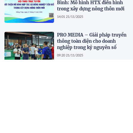
Bình: Mô hình HTX điển hình
trong xây dựng nông thôn mới
14:01 21/11/2025
PRO MEDIA – Giải pháp truyền
thông toàn diện cho doanh
nghiệp trong kỷ nguyên số
09:20 21/11/2025
ELMO 2025 tại TP.HCM chính
thức diễn ra vào ngày 22/11
12:20 18/11/2025
Slingshot: khi một cú phóng có
thể ‘Thức giấc’ cả thành phố
09:22 14/11/2025