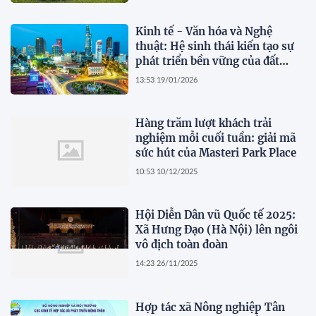
Kinh tế - Văn hóa và Nghệ
thuật: Hệ sinh thái kiến tạo sự
phát triển bền vững của đất
nước trong Kỷ nguyên vươn
13:53 19/01/2026
mình!
Hàng trăm lượt khách trải
nghiệm mỗi cuối tuần: giải mã
sức hút của Masteri Park Place
10:53 10/12/2025
Hội Diễn Dân vũ Quốc tế 2025:
Xã Hưng Đạo (Hà Nội) lên ngôi
vô địch toàn đoàn
14:23 26/11/2025
Hợp tác xã Nông nghiệp Tân