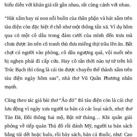
biểu diễn với khán giả rất gần nhau, rất cùng cảnh với nhau.
“Hát xẩm hay nỉ non nỗi buồn của thân phận và hát xẩm trên
tàu điện còn đặc biệt ở chỗ như một thông tấn xã. Ví dụ hôm
qua có một cô dâu trong đám cưới của mình đến trưa mà
chưa được ăn nên cô tranh thủ đưa miếng thịt trâu lên ăn. Bất
chợt có người vào phòng, cô dâu ngượng quá, vội nuốt nên
bị nghẹn phải đi cấp cứu. Hay cô tân thời nào tự tử trên hồ
Trúc Bạch thì cũng là cái tin được chuyển thể thành xẩm trên
tàu điện ngày hôm sau”, nhà thơ Vũ Quần Phương nhấn
mạnh.
Cũng theo tác giả bài thơ “Áo đỏ” thì tàu điện còn là cái chợ
lưu động vì ngày xưa người ta bán cả các loại sách, như: thơ
Tản Đà, Đồi thông hai mộ, Bật nữ tháng… Khi quân giải
phóng về tiếp quản Thủ đô rồi đánh Mỹ, người ta bán sách
bằng túi dết hoặc balo, rồi bày sách, bán cả thuốc, như: Cao