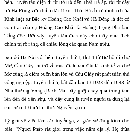
bén. Tuyến tàu điện đi từ Bờ Hồ đến Thái Hà ấp, rồi từ đây
tới Hà Đông với chiều dài 11km. Thái Hà ấp có dinh cơ của
Kinh luật sứ Bắc kỳ Hoàng Cao Khải và Hà Đông là đất có
con trai của cụ Hoàng Cao Khải là Hoàng Trọng Phu làm
Tổng đốc. Bởi vậy, tuyến tàu điện này cho thấy mục đích
chính trị rõ ràng, để chiều lòng các quan Nam triều.
Sau đó Hà Nội có thêm tuyến thứ 3, thứ 4 từ Bờ hồ đi chợ
Mơ, Cầu Giấy lại trở về mục đích ban đầu là kinh tế vì chợ
Mơ cũng là điểm buôn bán lớn và Cầu Giấy rất phát triển thủ
công nghiệp. Tuyến thứ 5, bắt đầu làm từ 1928 đến 1943 từ
Nhà thương Vọng (Bạch Mai bây giờ) chạy qua trung tâm
lên đến đê Yên Phụ. Và đây cũng là tuyến người ta dùng lại
các cửa ô từ thời Lê, thời Nguyễn tạo ra.
Lý giải về việc làm các tuyến ga, vị giáo sư đáng kính cho
biết: “Người Pháp rất giỏi trong việc nắm địa lý. Họ thừa