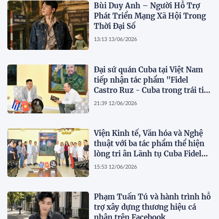
Bùi Duy Anh – Người Hỗ Trợ
Phát Triển Mạng Xã Hội Trong
Thời Đại Số
13:13 13/06/2026
Đại sứ quán Cuba tại Việt Nam
tiếp nhận tác phẩm "Fidel
Castro Ruz - Cuba trong trái tim
người Việt"
21:39 12/06/2026
Viện Kinh tế, Văn hóa và Nghệ
thuật với ba tác phẩm thể hiện
lòng tri ân Lãnh tụ Cuba Fidel
Castro Ruz
15:53 12/06/2026
Phạm Tuấn Tú và hành trình hỗ
trợ xây dựng thương hiệu cá
nhân trên Facebook