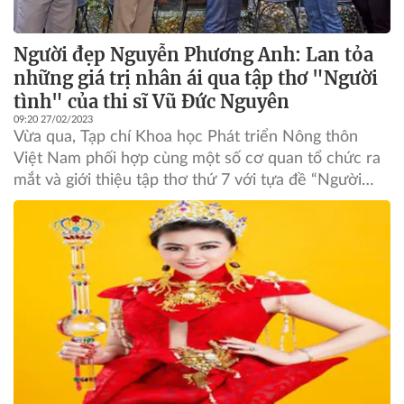
Người đẹp Nguyễn Phương Anh: Lan tỏa
những giá trị nhân ái qua tập thơ "Người
tình" của thi sĩ Vũ Đức Nguyên
09:20 27/02/2023
Vừa qua, Tạp chí Khoa học Phát triển Nông thôn
Việt Nam phối hợp cùng một số cơ quan tổ chức ra
mắt và giới thiệu tập thơ thứ 7 với tựa đề “Người
tình...!” của Thi sĩ Vũ Đức Nguyên. Đồng thời, kêu
gọi các mạnh thường quân, nhà hảo tâm và bạn đọc
chung tay ủng hộ vật chất và tinh thần cho thi sĩ Vũ
Đức Nguyên thông qua việc phát hành tập thơ nói
trên.