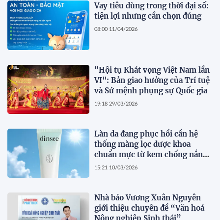
Vay tiêu dùng trong thời đại số:
tiện lợi nhưng cần chọn đúng
08:00 11/04/2026
"Hội tụ Khát vọng Việt Nam lần
VI": Bản giao hưởng của Trí tuệ
và Sứ mệnh phụng sự Quốc gia
19:18 29/03/2026
Làn da đang phục hồi cần hệ
thống màng lọc dược khoa
chuẩn mực từ kem chống nắng
thuần chay Dinsee
15:21 10/03/2026
Nhà báo Vương Xuân Nguyên
giới thiệu chuyên đề “Văn hoá
Nông nghiệp Sinh thái”