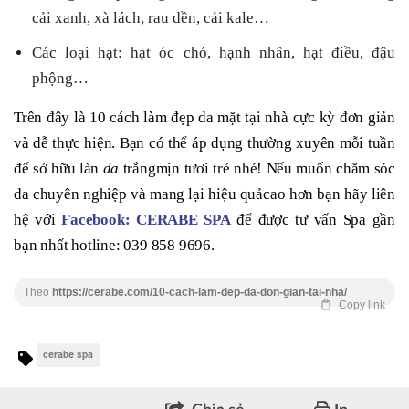
cải xanh, xà lách, rau dền, cải kale…
Các loại hạt: hạt óc chó, hạnh nhân, hạt điều, đậu
phộng…
Trên đây là 10 cách làm đẹp da mặt tại nhà cực kỳ đơn giản
và dễ thực hiện. Bạn có thể áp dụng thường xuyên mỗi tuần
để sở hữu làn
da
trắngmịn tươi trẻ nhé! Nếu muốn chăm sóc
da chuyên nghiệp và mang lại hiệu quảcao hơn bạn hãy liên
hệ với
Facebook:
CERABE SPA
để được tư vấn Spa gần
bạn nhất hotline: 039 858 9696.
Theo
https://cerabe.com/10-cach-lam-dep-da-don-gian-tai-nha/
Copy link
cerabe spa