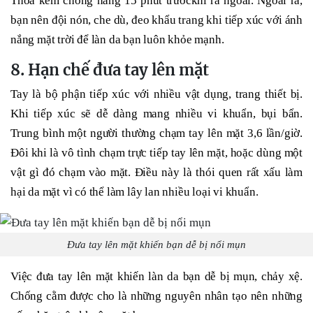
Thoa kem chống nắng 15 phút trướckhi ra ngoài. Ngoài ra,
bạn nên đội nón, che dù, đeo khẩu trang khi tiếp xúc với ánh
nắng mặt trời để làn da bạn luôn khỏe mạnh.
8. Hạn chế đưa tay lên mặt
Tay là bộ phận tiếp xúc với nhiều vật dụng, trang thiết bị.
Khi tiếp xúc sẽ dễ dàng mang nhiều vi khuẩn, bụi bẩn.
Trung bình một người thường chạm tay lên mặt 3,6 lần/giờ.
Đôi khi là vô tình chạm trực tiếp tay lên mặt, hoặc dùng một
vật gì đó chạm vào mặt. Điều này là thói quen rất xấu làm
hại da mặt vì có thể làm lây lan nhiều loại vi khuẩn.
Đưa tay lên mặt khiến bạn dễ bị nổi mụn
Việc đưa tay lên mặt khiến làn da bạn dễ bị mụn, chảy xệ.
Chống cằm được cho là những nguyên nhân tạo nên những