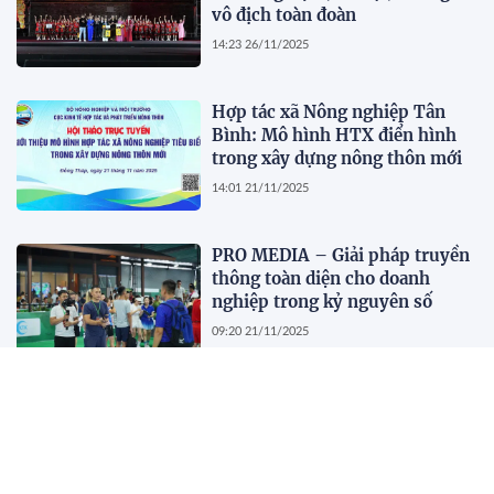
vô địch toàn đoàn
14:23 26/11/2025
Hợp tác xã Nông nghiệp Tân
Bình: Mô hình HTX điển hình
trong xây dựng nông thôn mới
14:01 21/11/2025
PRO MEDIA – Giải pháp truyền
thông toàn diện cho doanh
nghiệp trong kỷ nguyên số
09:20 21/11/2025
ELMO 2025 tại TP.HCM chính
thức diễn ra vào ngày 22/11
12:20 18/11/2025