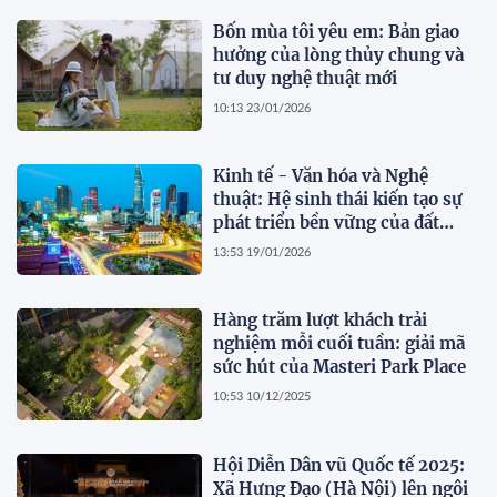
Bốn mùa tôi yêu em: Bản giao
hưởng của lòng thủy chung và
tư duy nghệ thuật mới
10:13 23/01/2026
Kinh tế - Văn hóa và Nghệ
thuật: Hệ sinh thái kiến tạo sự
phát triển bền vững của đất
nước trong Kỷ nguyên vươn
13:53 19/01/2026
mình!
Hàng trăm lượt khách trải
nghiệm mỗi cuối tuần: giải mã
sức hút của Masteri Park Place
10:53 10/12/2025
Hội Diễn Dân vũ Quốc tế 2025:
Xã Hưng Đạo (Hà Nội) lên ngôi