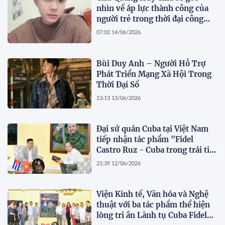
nhìn về áp lực thành công của
người trẻ trong thời đại công
nghệ số
07:02 14/06/2026
Bùi Duy Anh – Người Hỗ Trợ
Phát Triển Mạng Xã Hội Trong
Thời Đại Số
13:13 13/06/2026
Đại sứ quán Cuba tại Việt Nam
tiếp nhận tác phẩm "Fidel
Castro Ruz - Cuba trong trái tim
người Việt"
21:39 12/06/2026
Viện Kinh tế, Văn hóa và Nghệ
thuật với ba tác phẩm thể hiện
lòng tri ân Lãnh tụ Cuba Fidel