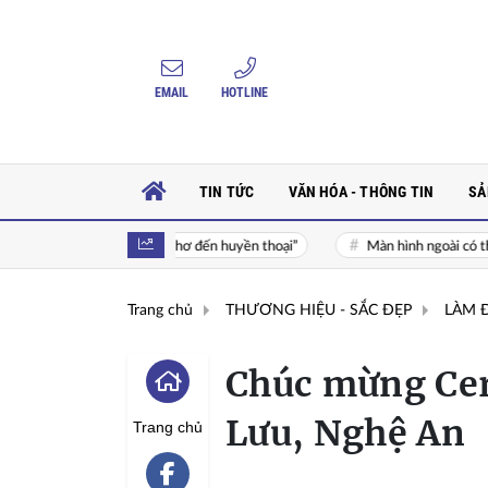
EMAIL
HOTLINE
TIN TỨC
VĂN HÓA - THÔNG TIN
SẢ
ổi thơ đến huyền thoại”
Màn hình ngoài có thể là điểm quyết định trên
Trang chủ
THƯƠNG HIỆU - SẮC ĐẸP
LÀM 
Chúc mừng Cera
Lưu, Nghệ An
Trang chủ