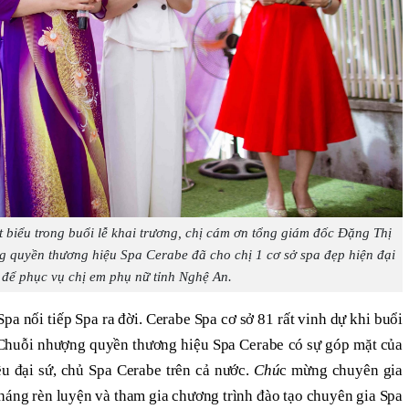
t biểu trong buổi lễ khai trương, chị cám ơn tổng giám đốc Đặng Thị
g quyền thương hiệu Spa Cerabe đã cho chị 1 cơ sở spa đẹp hiện đại
để phục vụ chị em phụ nữ tỉnh Nghệ An.
Spa nối tiếp Spa ra đời. Cerabe Spa cơ sở 81 rất vinh dự khi buổi
 Chuỗi nhượng quyền thương hiệu Spa Cerabe có sự góp mặt của
u đại sứ, chủ Spa Cerabe trên cả nước.
Chú
c mừng chuyên gia
tháng rèn luyện và tham gia chương trình đào tạo chuyên gia Spa