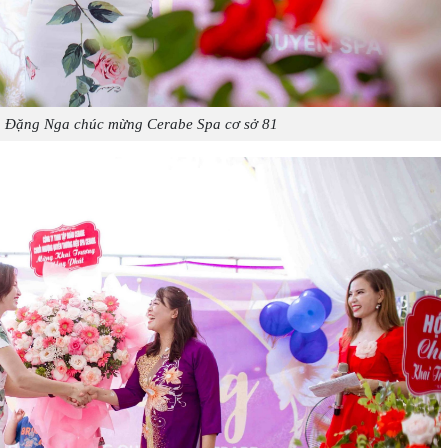
ch Đặng Nga
chú
c mừng Cerabe Spa cơ sở 81