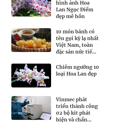
thích
hình ảnh Hoa
Lan Ngọc Điểm
đẹp mê hồn
10 món bánh có
tên gọi kỳ lạ nhất
Việt Nam, toàn
đặc sản nức tiếng
nhưng hiếm
người biết
Chiêm ngưỡng 10
loại Hoa Lan đẹp
Vinmec phát
triển thành công
02 bộ kit phát
hiện và chẩn
đoán virus SARS-
CoV-2