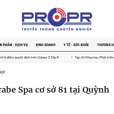
N PHẨM - DỊCH VỤ
KINH DOANH
Y TẾ - SỨC KHỎE
THƯƠNG HI
 Galaxy Z Flip 8
Tạp chí Khoa học Phát triển Nông thôn Việt Nam: Cầu
ĐẸP
be Spa cơ sở 81 tại Quỳnh