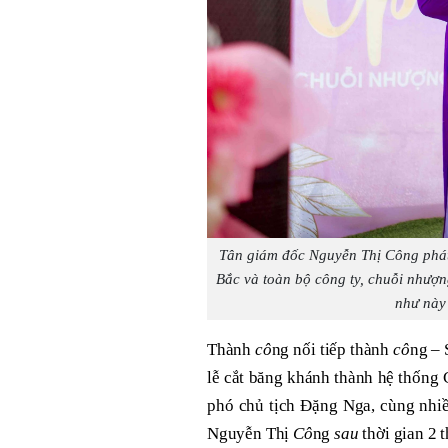
Tân giám đốc Nguyễn Thị
Cô
ng phá
Bắc và toàn bộ
cô
ng ty, chuỗi nhượn
như này 
Thành
cô
ng nối tiếp thành
cô
ng – 
lễ cắt băng khánh thành hệ thống
phó chủ tịch Đặng Nga, cùng nhiề
Nguyễn Thị
Cô
ng
sau
thời gian 2 