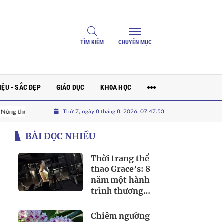
TÌM KIẾM
CHUYÊN MỤC
ỆU - SẮC ĐẸP
GIÁO DỤC
KHOA HỌC
Thứ 7, ngày 8 tháng 8, 2026, 07:47:55
 nối tri thức nông nghiệp trong kỷ nguyên số
Tình hữu nghị Việt Nam 
BÀI ĐỌC NHIỀU
Thời trang thể
thao Grace’s: 8
năm một hành
trình thương
hiệu thời trang
sport được yêu
Chiêm ngưỡng