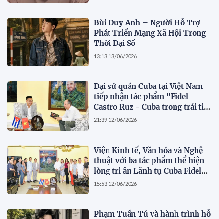
Bùi Duy Anh – Người Hỗ Trợ
Phát Triển Mạng Xã Hội Trong
Thời Đại Số
13:13 13/06/2026
Đại sứ quán Cuba tại Việt Nam
tiếp nhận tác phẩm "Fidel
Castro Ruz - Cuba trong trái tim
người Việt"
21:39 12/06/2026
Viện Kinh tế, Văn hóa và Nghệ
thuật với ba tác phẩm thể hiện
lòng tri ân Lãnh tụ Cuba Fidel
Castro Ruz
15:53 12/06/2026
Phạm Tuấn Tú và hành trình hỗ