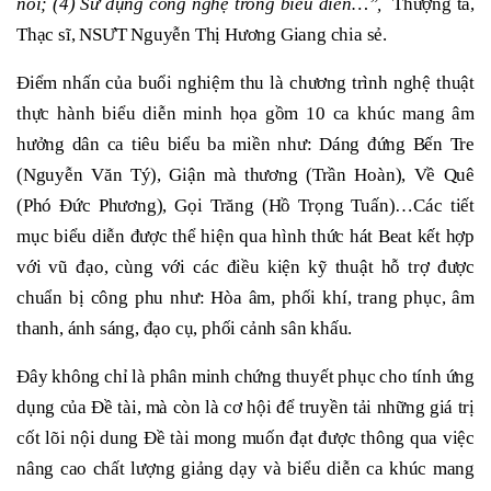
nối; (4) Sử dụng công nghệ trong biểu diễn…”,
Thượng tá,
Thạc sĩ, NSƯT Nguyễn Thị Hương Giang chia sẻ.
Điểm nhấn của buổi nghiệm thu là chương trình nghệ thuật
thực hành biểu diễn minh họa gồm 10 ca khúc mang âm
hưởng dân ca tiêu biểu ba miền như: Dáng đứng Bến Tre
(Nguyễn Văn Tý), Giận mà thương (Trần Hoàn), Về Quê
(Phó Đức Phương), Gọi Trăng (Hồ Trọng Tuấn)…Các tiết
mục biểu diễn được thể hiện qua hình thức hát Beat kết hợp
với vũ đạo, cùng với các điều kiện kỹ thuật hỗ trợ được
chuẩn bị công phu như: Hòa âm, phối khí, trang phục, âm
thanh, ánh sáng, đạo cụ, phối cảnh sân khấu.
Đây không chỉ là phân minh chứng thuyết phục cho tính ứng
dụng của Đề tài, mà còn là cơ hội để truyền tải những giá trị
cốt lõi nội dung Đề tài mong muốn đạt được thông qua việc
nâng cao chất lượng giảng dạy và biểu diễn ca khúc mang