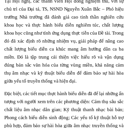
Tại Hội nghị, các thành viên Hội đồng nghiệm thu, với sự
chủ trì của Đại tá, TS, NSND Nguyễn Xuân Bắc – Phó hiệu
trưởng Nhà trường đã đánh giá cao tinh thần nghiên cứu
khoa học và thực hành biểu diễn nghiêm túc, chất lượng
khoa học cũng như tính ứng dụng thực tiễn của Đề tài. Trong
đó đã xác định rõ những nhiệm vụ, giải pháp để nâng cao
chất lượng biểu diễn ca khúc mang âm hưởng dân ca ba
miền. Đó là tập trung cải thiện việc hiểu rõ và vận dụng
đúng bản sắc văn hóa của từng vùng miền, khả năng cảm
thụ âm nhạc và kỹ thuật biểu diễn để đảm bảo sự hài hòa
giữa yếu tố truyền thống và hiện đại.
Đặc biệt, các tiết mục thực hành biểu diễn đã để lại những ấn
tượng với người xem trên các phương diện: Cảm thụ sâu sắc
chất liệu âm nhạc dân gian; Kỹ thuật thanh nhạc bài bản;
Phong cách biểu diễn sinh động; Các yếu tố kỹ thuật hỗ trợ
phù hợp, đảm bảo sự hài hòa giữa âm nhạc truyền thống và