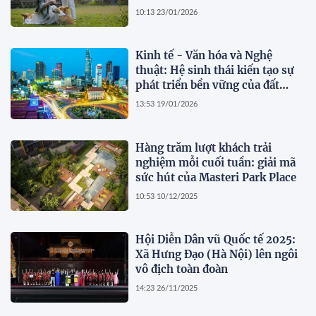
10:13 23/01/2026
Kinh tế - Văn hóa và Nghệ
thuật: Hệ sinh thái kiến tạo sự
phát triển bền vững của đất
nước trong Kỷ nguyên vươn
13:53 19/01/2026
mình!
Hàng trăm lượt khách trải
nghiệm mỗi cuối tuần: giải mã
sức hút của Masteri Park Place
10:53 10/12/2025
Hội Diễn Dân vũ Quốc tế 2025:
Xã Hưng Đạo (Hà Nội) lên ngôi
vô địch toàn đoàn
14:23 26/11/2025