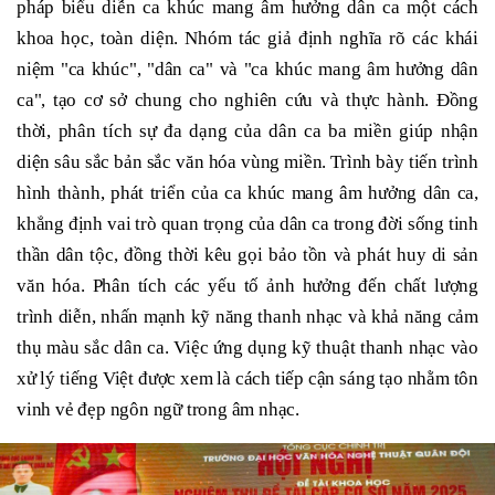
pháp biểu diễn ca khúc mang âm hưởng dân ca một cách
khoa học, toàn diện. Nhóm tác giả định nghĩa rõ các khái
niệm "ca khúc", "dân ca" và "ca khúc mang âm hưởng dân
ca", tạo cơ sở chung cho nghiên cứu và thực hành. Đồng
thời, phân tích sự đa dạng của dân ca ba miền giúp nhận
diện sâu sắc bản sắc văn hóa vùng miền. Trình bày tiến trình
hình thành, phát triển của ca khúc mang âm hưởng dân ca,
khẳng định vai trò quan trọng của dân ca trong đời sống tinh
thần dân tộc, đồng thời kêu gọi bảo tồn và phát huy di sản
văn hóa. Phân tích các yếu tố ảnh hưởng đến chất lượng
trình diễn, nhấn mạnh kỹ năng thanh nhạc và khả năng cảm
thụ màu sắc dân ca. Việc ứng dụng kỹ thuật thanh nhạc vào
xử lý tiếng Việt được xem là cách tiếp cận sáng tạo nhằm tôn
vinh vẻ đẹp ngôn ngữ trong âm nhạc.