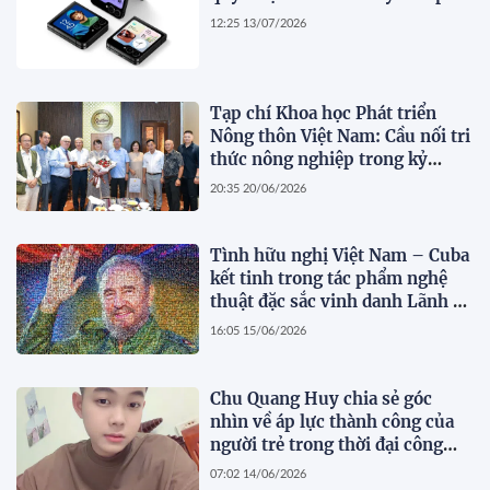
12:25 13/07/2026
Tạp chí Khoa học Phát triển
Nông thôn Việt Nam: Cầu nối tri
thức nông nghiệp trong kỷ
nguyên số
20:35 20/06/2026
Tình hữu nghị Việt Nam – Cuba
kết tinh trong tác phẩm nghệ
thuật đặc sắc vinh danh Lãnh tụ
Fidel Castro
16:05 15/06/2026
Chu Quang Huy chia sẻ góc
nhìn về áp lực thành công của
người trẻ trong thời đại công
nghệ số
07:02 14/06/2026