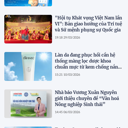
"Hội tụ Khát vọng Việt Nam lần
VI": Bản giao hưởng của Trí tuệ
và Sứ mệnh phụng sự Quốc gia
19:18 29/03/2026
Làn da đang phục hồi cần hệ
thống màng lọc dược khoa
chuẩn mực từ kem chống nắng
thuần chay Dinsee
15:21 10/03/2026
Nhà báo Vương Xuân Nguyên
giới thiệu chuyên đề “Văn hoá
Nông nghiệp Sinh thái”
14:45 06/03/2026