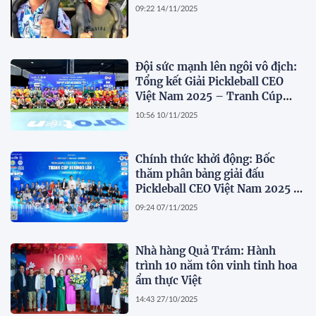
09:22 14/11/2025
Đội sức mạnh lên ngôi vô địch:
Tổng kết Giải Pickleball CEO
Việt Nam 2025 – Tranh Cúp
Hermod Lần I
10:56 10/11/2025
Chính thức khởi động: Bốc
thăm phân bảng giải đấu
Pickleball CEO Việt Nam 2025 -
Sự kiện "Tinh hoa hội tụ" thu
09:24 07/11/2025
hút trên 150 nghệ sĩ, doanh
nhân
Nhà hàng Quả Trám: Hành
trình 10 năm tôn vinh tinh hoa
ẩm thực Việt
14:43 27/10/2025