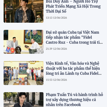
Bùi Duy Anh – Người Hỗ Trợ
Phát Triển Mạng Xã Hội Trong
Thời Đại Số
13:13 13/06/2026
Đại sứ quán Cuba tại Việt Nam
tiếp nhận tác phẩm "Fidel
Castro Ruz - Cuba trong trái tim
người Việt"
21:39 12/06/2026
Viện Kinh tế, Văn hóa và Nghệ
thuật với ba tác phẩm thể hiện
lòng tri ân Lãnh tụ Cuba Fidel
Castro Ruz
15:53 12/06/2026
Phạm Tuấn Tú và hành trình hỗ
trợ xây dựng thương hiệu cá
nhân trên Facebook