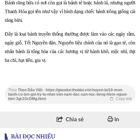
Bánh răng bừa có nơi còn gọi là bánh tẻ hoặc bánh lá, nhưng người
Thanh Hóa gọi tên như vậy vì hình dạng chiếc bánh trông giống cái
răng bừa.
Đây là loại bánh truyền thống thường được làm vào các ngày rằm,
ngày giỗ, Tết Nguyên đán. Nguyên liệu chính của nó là gạo tẻ, còn
nhân bánh là tổng hòa của các hương vị từ hành khô, mộc nhĩ, thịt
ba chỉ, hạt tiêu, gia vị.
Theo
Theo Dân Việt
-
https://giaoducthoidai.vn/chuyen-la/10-mon-
banh-co-ten-goi-ky-la-nhat-viet-nam-dac-san-nuc-tieng-hiem-nguoi-
biet-3gL03cDMg.html
Copy link
Chia sẻ
In
BÀI ĐỌC NHIỀU