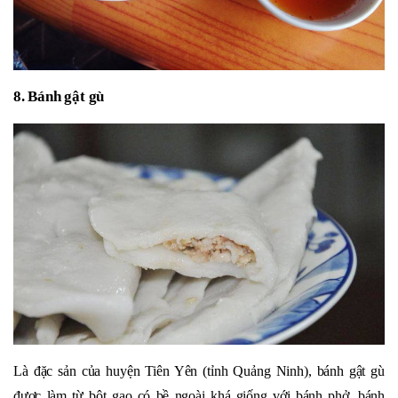
8. Bánh gật gù
Là đặc sản của huyện Tiên Yên (tỉnh Quảng Ninh), bánh gật gù
được làm từ bột gạo có bề ngoài khá giống với bánh phở, bánh