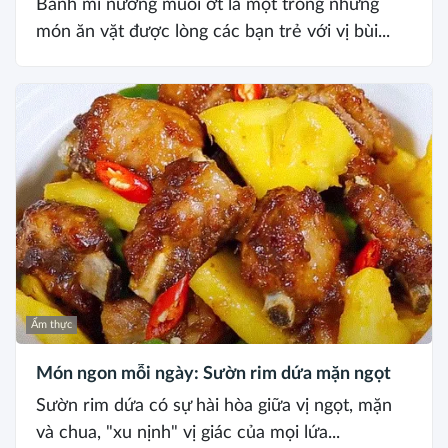
Bánh mì nướng muối ớt là một trong những
món ăn vặt được lòng các bạn trẻ với vị bùi...
Ẩm thực
Món ngon mỗi ngày: Sườn rim dứa mặn ngọt
Sườn rim dứa có sự hài hòa giữa vị ngọt, mặn
và chua, "xu nịnh" vị giác của mọi lứa...