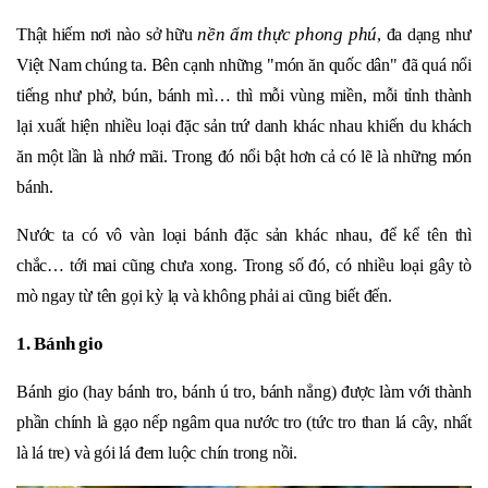
nền ẩm thực phong phú
Thật hiếm nơi nào sở hữu
, đa dạng như
Việt Nam chúng ta. Bên cạnh những "món ăn quốc dân" đã quá nổi
tiếng như phở, bún, bánh mì… thì mỗi vùng miền, mỗi tỉnh thành
lại xuất hiện nhiều loại đặc sản trứ danh khác nhau khiến du khách
ăn một lần là nhớ mãi. Trong đó nổi bật hơn cả có lẽ là những món
bánh.
Nước ta có vô vàn loại bánh đặc sản khác nhau, để kể tên thì
chắc… tới mai cũng chưa xong. Trong số đó, có nhiều loại gây tò
mò ngay từ tên gọi kỳ lạ và không phải ai cũng biết đến.
1. Bánh gio
Bánh gio (hay bánh tro, bánh ú tro, bánh nẳng) được làm với thành
phần chính là gạo nếp ngâm qua nước tro (tức tro than lá cây, nhất
là lá tre) và gói lá đem luộc chín trong nồi.