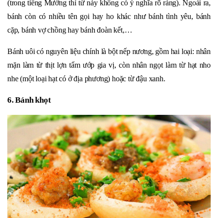
(trong tiếng Mường thì từ này không có ý nghĩa rõ ràng). Ngoài ra,
bánh còn có nhiều tên gọi hay ho khác như bánh tình yêu, bánh
cặp, bánh vợ chồng hay bánh đoàn kết,…
Bánh uôi có nguyên liệu chính là bột nếp nương, gồm hai loại: nhân
mặn làm từ thịt lợn tẩm ướp gia vị, còn nhân ngọt làm từ hạt nho
nhe (một loại hạt có ở địa phương) hoặc từ đậu xanh.
6. Bánh khọt